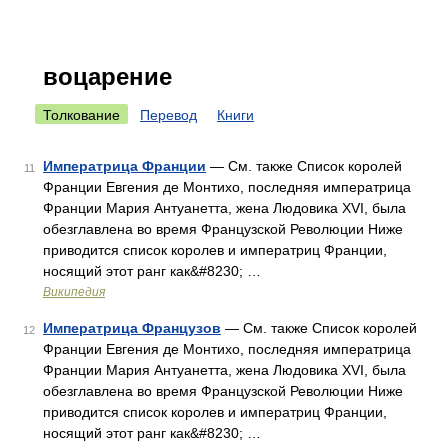
воцарение
Толкование
Перевод
Книги
Императрица Франции
— См. также Список королей
11
Франции Евгения де Монтихо, последняя императрица
Франции Мария Антуанетта, жена Людовика XVI, была
обезглавлена во время Французской Революции Ниже
приводится список королев и императриц Франции,
носящий этот ранг как&#8230; …
Википедия
Императрица Французов
— См. также Список королей
12
Франции Евгения де Монтихо, последняя императрица
Франции Мария Антуанетта, жена Людовика XVI, была
обезглавлена во время Французской Революции Ниже
приводится список королев и императриц Франции,
носящий этот ранг как&#8230; …