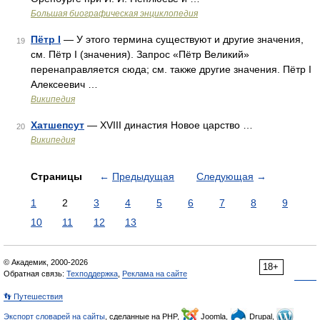
Большая биографическая энциклопедия
Пётр I
— У этого термина существуют и другие значения,
19
см. Пётр I (значения). Запрос «Пётр Великий»
перенаправляется сюда; см. также другие значения. Пётр I
Алексеевич …
Википедия
Хатшепсут
— XVIII династия Новое царство …
20
Википедия
Страницы
←
Предыдущая
Следующая
→
1
2
3
4
5
6
7
8
9
10
11
12
13
© Академик, 2000-2026
18+
Обратная связь:
Техподдержка
,
Реклама на сайте
👣 Путешествия
Экспорт словарей на сайты
, сделанные на PHP,
Joomla,
Drupal,