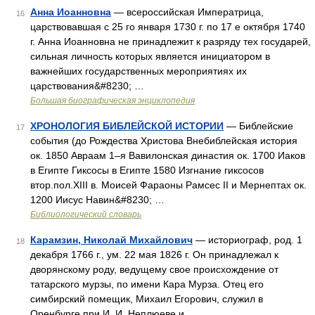
Анна Иоанновна
— всероссийская Императрица,
16
царствовавшая с 25 го января 1730 г. по 17 е октября 1740
г. Анна Иоанновна не принадлежит к разряду тех государей,
сильная личность которых является инициатором в
важнейших государственных мероприятиях их
царствования&#8230; …
Большая биографическая энциклопедия
ХРОНОЛОГИЯ БИБЛЕЙСКОЙ ИСТОРИИ
— Библейские
17
события (до Рождества Христова Внебиблейская история
ок. 1850 Авраам 1–я Вавилонская династия ок. 1700 Иаков
в Египте Гиксосы в Египте 1580 Изгнание гиксосов
втор.пол.XIII в. Моисей Фараоны Рамсес II и Мернептах ок.
1200 Иисус Навин&#8230; …
Библиологический словарь
Карамзин, Николай Михайлович
— историограф, род. 1
18
декабря 1766 г., ум. 22 мая 1826 г. Он принадлежал к
дворянскому роду, ведущему свое происхождение от
татарского мурзы, по имени Кара Мурза. Отец его
симбирский помещик, Михаил Егорович, служил в
Оренбурге при И. И. Неплюеве и …